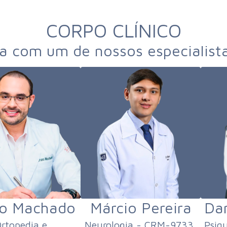
CORPO CLÍNICO
 com um de nossos especialist
o Machado
Márcio Pereira
Dan
rtopedia e
Neurologia - CRM-9733,
Psiq