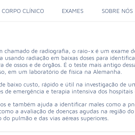
CORPO CLÍNICO
EXAMES
SOBRE NÓS
chamado de radiografia, o raio-x é um exame d
a usando radiação em baixas doses para identific
ra de ossos e de órgãos. É o teste mais antigo des
so, em um laboratório de física na Alemanha.
 de baixo custo, rápido e útil na investigação de 
es de emergência e terapia intensiva dos hospitais 
sos e também ajuda a identificar males como a p
, como a avaliação de doenças agudas na região d
do pulmão e das vias aéreas superiores.