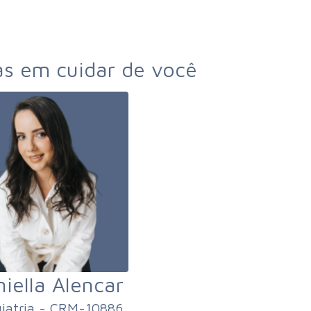
as em cuidar de você
iella Alencar
uiatria - CRM-10886