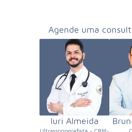
Agende uma consulta
Iuri Almeida
Brun
Ultrassonografista - CRM-
O