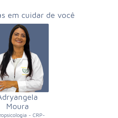
as em cuidar de você
Adryangela
Moura
opsicologia - CRP-