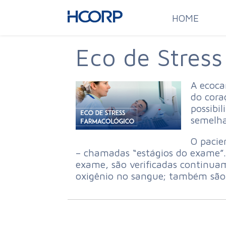
HOME
Eco de Stres
A ecoca
do cora
possibi
semelha
O pacie
– chamadas “estágios do exame”.
exame, são verificadas continuame
oxigênio no sangue; também são 