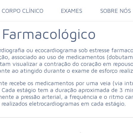
CORPO CLÍNICO
EXAMES
SOBRE NÓS
s Farmacológico
rdiografia ou ecocardiograma sob estresse farma
ção, associado ao uso de medicamentos (dobutami
litam visualizar a contração do coração em repou
nte ao atingido durante o exame de esforço reali
nte recebe os medicamentos por uma veia (via int
 Cada estágio tem a duração aproximada de 3 min
nte a pressão arterial, a frequência e o ritmo car
realizados eletrocardiogramas em cada estágio.