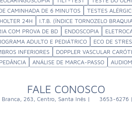
DEOLARINGOSCOPIA
TILT-TEST
TESTE DO OLH
DE CAMINHADA DE 6 MINUTOS
TESTES ALÉRGI
 HOLTER 24H
I.T.B. (ÍNDICE TORNOZELO BRAQUI
IA COM PROVA DE BD
ENDOSCOPIA
ELETROC
OGRAMA ADULTO E PEDIÁTRICO
ECO DE STRE
BROS INFERIORES
DOPPLER VASCULAR CARÓTI
MPEDÂNCIA
ANÁLISE DE MARCA-PASSO
AUDIOM
FALE CONOSCO
 Branca, 263, Centro, Santa Inês |
3653-6276 