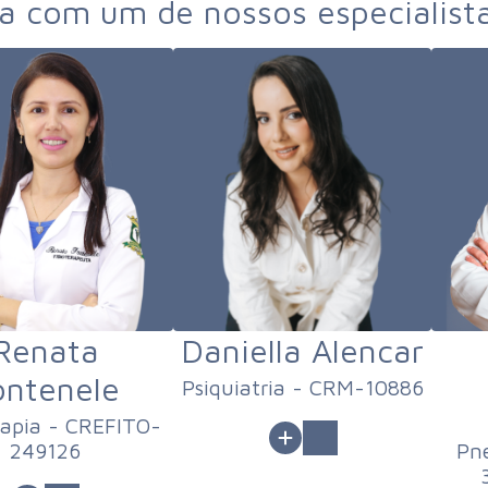
 com um de nossos especialist
Renata
Daniella Alencar
ontenele
Psiquiatria - CRM-10886
rapia - CREFITO-
249126
Pn