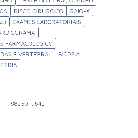
INHO
TESTE DO CORAÇÃOZINHO
COS
RISCO CIRÚRGICO
RAIO-X
AL)
EXAMES LABORATORIAIS
ARDIOGRAMA
SS FARMACOLÓGICO
DAS E VERTEBRAL
BIÓPSIA
ETRIA
|
98250-9642