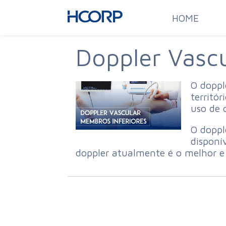
HOME
Doppler Vascu
O doppl
territó
uso de 
O doppl
disponí
doppler atualmente é o melhor e 